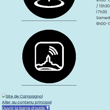
9h00-1
/ 13h30
17h30
Samedi
9h00-1
Aller au contenu principal
Ouvrir la barre d’outils