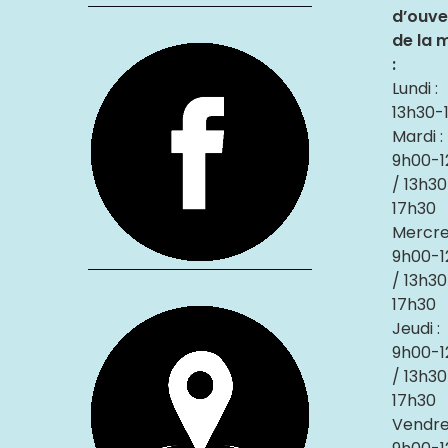
d’ouve
de la m
:
Lundi :
13h30-
Mardi :
9h00-1
/ 13h30
17h30
Mercred
9h00-1
/ 13h30
17h30
Jeudi :
9h00-1
/ 13h30
17h30
Vendred