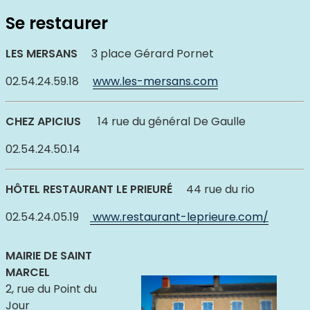
Se restaurer
LES MERSANS
3 place Gérard Pornet
02.54.24.59.18
www.les-mersans.com
CHEZ APICIUS
14 rue du général De Gaulle
02.54.24.50.14
HÔTEL RESTAURANT LE PRIEURÉ
44 rue du rio
02.54.24.05.19
www.restaurant-leprieure.com/
MAIRIE DE SAINT
MARCEL
2, rue du Point du
Jour